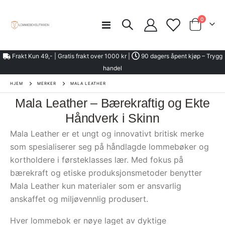
element
0
Toggle
kurven
Nav
Frakt Kun 49,- | Gratis frakt over 1000 kr |
90 dagers åpent kjøp – Trygg
handel
HJEM
MERKER
MALA LEATHER
Mala Leather – Bærekraftig og Ekte
Håndverk i Skinn
Mala Leather er et ungt og innovativt britisk merke
som spesialiserer seg på håndlagde lommebøker og
kortholdere i førsteklasses lær. Med fokus på
bærekraft og etiske produksjonsmetoder benytter
Mala Leather kun materialer som er ansvarlig
anskaffet og miljøvennlig produsert.
Hver lommebok er nøye laget av dyktige