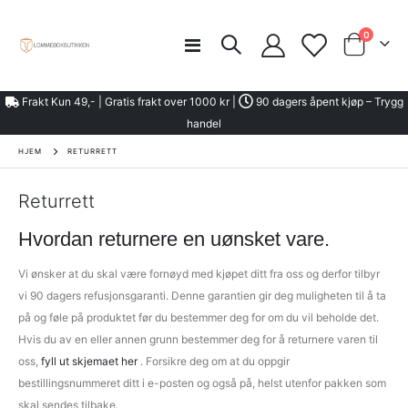
element
0
Toggle
kurven
Nav
Frakt Kun 49,- | Gratis frakt over 1000 kr |
90 dagers åpent kjøp – Trygg
handel
HJEM
RETURRETT
Returrett
Hvordan returnere en uønsket vare.
Vi ønsker at du skal være fornøyd med kjøpet ditt fra oss og derfor tilbyr
vi 90 dagers refusjonsgaranti. Denne garantien gir deg muligheten til å ta
på og føle på produktet før du bestemmer deg for om du vil beholde det.
Hvis du av en eller annen grunn bestemmer deg for å returnere varen til
oss,
fyll ut skjemaet her
. Forsikre deg om at du oppgir
bestillingsnummeret ditt i e-posten og også på, helst utenfor pakken som
skal sendes tilbake.