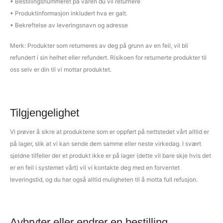
• Bestillingsnummeret på varen du vil returnere
• Produktinformasjon inkludert hva er galt.
• Bekreftelse av leveringsnavn og adresse
Merk: Produkter som returneres av deg på grunn av en feil, vil bli
refundert i sin helhet eller refundert. Risikoen for returnerte produkter til
oss selv er din til vi mottar produktet.
Tilgjengelighet
Vi prøver å sikre at produktene som er oppført på nettstedet vårt alltid er
på lager, slik at vi kan sende dem samme eller neste virkedag. I svært
sjeldne tilfeller der et produkt ikke er på lager (dette vil bare skje hvis det
er en feil i systemet vårt) vil vi kontakte deg med en forventet
leveringstid, og du har også alltid muligheten til å motta full refusjon.
Avbryter eller endrer en bestilling