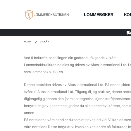
LOMMEBØKER
KO
HJEM
VILKÅR
Ved å bekrefte bestillingen din godtar du følgende vilkår:
Lommebokbutikken.no eies og drives av Aitos International Ltd. I di
som lommebokbutikken
Denne nettsiden drives av Aitos International Ltd. På denne siden 
«vår» til Aitos International Ltd. Tilgang til, og bruk av, denne ne
tilgjengelig gjennom den (samlebetegnelse «tjenester/tjenestene»)
benytte deg av tjenestene, godtar du alle tjenestevilkårene, som o
annen.
På nettsidene våre handler du som et privat individ. Vi kan dessver
våre nettsider. Dette betyr at vi hverken kan endre på fakturaer, l