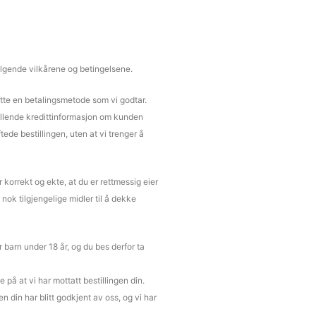
ølgende vilkårene og betingelsene.
nytte en betalingsmetode som vi godtar.
stillende kredittinformasjon om kunden
tede bestillingen, uten at vi trenger å
r korrekt og ekte, at du er rettmessig eier
 nok tilgjengelige midler til å dekke
barn under 18 år, og du bes derfor ta
 på at vi har mottatt bestillingen din.
 din har blitt godkjent av oss, og vi har