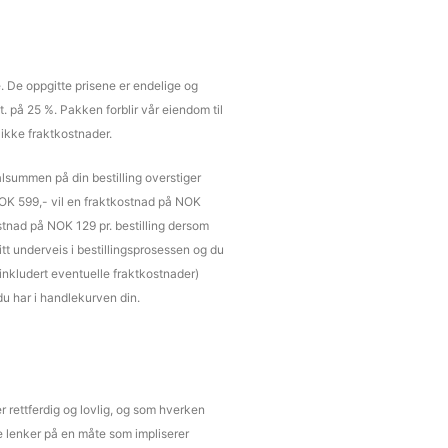
e. De oppgitte prisene er endelige og
t. på 25 %. Pakken forblir vår eiendom til
 ikke fraktkostnader.
alsummen på din bestilling overstiger
OK 599,- vil en fraktkostnad på NOK
kostnad på NOK 129 pr. bestilling dersom
itt underveis i bestillingsprosessen og du
(inkludert eventuelle fraktkostnader)
du har i handlekurven din.
er rettferdig og lovlig, og som hverken
e lenker på en måte som impliserer