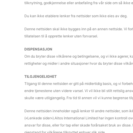
tilknytning, godkjennelse eller anbefaling fra vår side om så ikke e
Du kan ikke etablere lenker fra nettsider som ikke eies av deg.
Denne nettsiden skal ikke bygges inn på en annen nettside. Vi forb
tillatelsen til å opprette lenker uten forvarsel.
DISPENSASJON
Om du bryter disse vilkårene og betingelsene, og vi ikke agerer, ka
rettigheter og midler i andre situasjoner hvor du bryter disse vilk
TILGJENGELIGHET
Tilgang til denne nettsiden er gitt på midlertidig basis, og vi forbeho
endre tjenestene uten videre varsel. Vi vil ikke bli stilt rettslig 
skulle være utilgjengelig. Fra tid til annen vil vi kunne begrense ti
Denne nettsiden inneholder også lenker til andre nettsider, som ikk
(«Lenkede sider»).Aitos International Limited har ingen kontroll ov
ansvar for disse, eller for tap eller skade forårsaket bruk av diss
gjenstand for vilkårene tilknyttet enhver slik side.