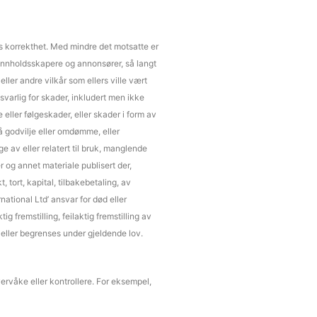
ts korrekthet. Med mindre det motsatte er
r, innholdsskapere og annonsører, så langt
 eller andre vilkår som ellers ville vært
nsvarlig for skader, inkludert men ikke
 eller følgeskader, eller skader i form av
på godvilje eller omdømme, eller
ge av eller relatert til bruk, manglende
er og annet materiale publisert der,
 tort, kapital, tilbakebetaling, av
rnational Ltd’ ansvar for død eller
 fremstilling, feilaktig fremstilling av
eller begrenses under gjeldende lov.
vervåke eller kontrollere. For eksempel,