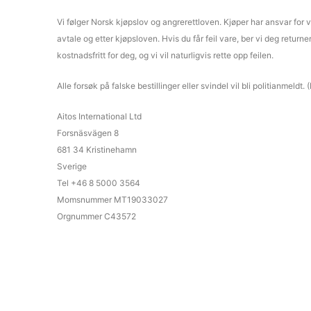
Vi følger Norsk kjøpslov og angrerettloven. Kjøper har ansvar for va
avtale og etter kjøpsloven. Hvis du får feil vare, ber vi deg return
kostnadsfritt for deg, og vi vil naturligvis rette opp feilen.
Alle forsøk på falske bestillinger eller svindel vil bli politianmeldt.
Aitos International Ltd
Forsnäsvägen 8
681 34 Kristinehamn
Sverige
Tel +46 8 5000 3564
Momsnummer MT19033027
Orgnummer C43572