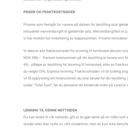
PRISER OG FRAKTKOSTNADER
Prisene som fremgår for varene på datoen for bestilling skal gjeld
inkluderer merverdiavgift til gjeldende sats. Merverdiavgiften er p.
vi har mottatt full innbetaling av kjøpesummen. Prisene inkluderer
Vi dekker alle fraktkostnader for levering til hentested dersom tot
NOK 599,-. Dersom totalsummen på din bestilling er lavere enn N
49,- påløpe pr. bestilling for levering til hentested, eller en frakt
du velger DHL Express levering. Fraktkostnaden vil bli tydelig ang
vil få opplysning om totalsummen du skal betale for din bestilling 
under "Total Sum", før du plasserer en bindende ordre på varen/e 
LENKING TIL DENNE NETTSIDEN
Du kan lenke til vår nettside, gitt at du gjør dette på en måte som 
skader eller drar nytte av vårt omdømme, men du kan ikke benytt