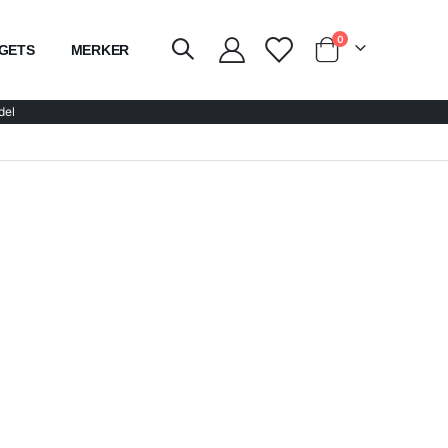
elementer
0
GETS
MERKER
kurven
del