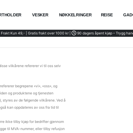
RTHOLDER
VESKER
NØKKELRINGER
REISE
GAD
Frakt Kun 49,- | Gratis frakt over 1000 kr |
90 dagers åpent kjøp – Trygg han
sse vilkårene refererer vi til oss selv
refererer begrepene «vi», «oss», og
ttsiden og produktene og tjenesten
, styres av de følgende vilkårene. Ved å
gså kan oppdateres av oss fra tid til
re ikke tilby kjøp for bedrifter gjennom
egge til MVA-nummer, eller tilby refusjon