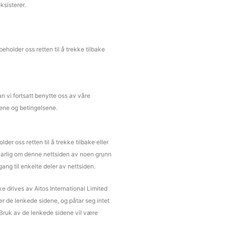
ksisterer.
eholder oss retten til å trekke tilbake
n vi fortsatt benytte oss av våre
årene og betingelsene.
lder oss retten til å trekke tilbake eller
ansvarlig om denne nettsiden av noen grunn
lgang til enkelte deler av nettsiden.
e drives av Aitos International Limited
er de lenkede sidene, og påtar seg intet
e. Bruk av de lenkede sidene vil være