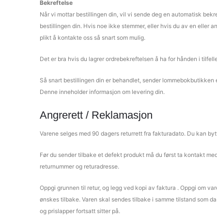
Bekreftelse
Når vi mottar bestillingen din, vil vi sende deg en automatisk be
bestillingen din. Hvis noe ikke stemmer, eller hvis du av en eller a
plikt å kontakte oss så snart som mulig.
Det er bra hvis du lagrer ordrebekreftelsen å ha for hånden i tilfe
Så snart bestillingen din er behandlet, sender lommebokbutikken e
Denne inneholder informasjon om levering din.
Angrerett / Reklamasjon
Varene selges med 90 dagers returrett fra fakturadato. Du kan bytt
Før du sender tilbake et defekt produkt må du først ta kontakt me
returnummer og returadresse.
Oppgi grunnen til retur, og legg ved kopi av faktura . Oppgi om va
ønskes tilbake. Varen skal sendes tilbake i samme tilstand som da 
og prislapper fortsatt sitter på.