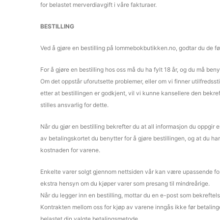
for belastet merverdiavgift i våre fakturaer.
BESTILLING
Ved å gjøre en bestilling på lommebokbutikken.no, godtar du de f
For å gjøre en bestilling hos oss må du ha fylt 18 år, og du må be
Om det oppstår uforutsette problemer, eller om vi finner utilfreds
etter at bestillingen er godkjent, vil vi kunne kansellere den bekref
stilles ansvarlig for dette.
Når du gjør en bestilling bekrefter du at all informasjon du oppgir e
av betalingskortet du benytter for å gjøre bestillingen, og at du har
kostnaden for varene.
Enkelte varer solgt gjennom nettsiden vår kan være upassende for 
ekstra hensyn om du kjøper varer som presang til mindreårige.
Når du legger inn en bestilling, mottar du en e-post som bekreftelse
Kontrakten mellom oss for kjøp av varene inngås ikke før betalingen
belastet din valgte betalingsmetode.