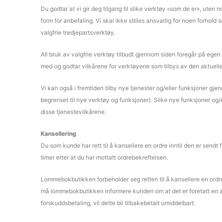
Du godtar at vi gir deg tilgang til slike verktøy «som de er», uten n
form for anbefaling. Vi skal ikke stilles ansvarlig for noen forhold s
valgfrie tredjepartsverktøy.
All bruk av valgfrie verktøy tilbudt gjennom siden foregår på egen r
med og godtar vilkårene for verktøyene som tilbys av den aktuelle 
Vi kan også i fremtiden tilby nye tjenester og/eller funksjoner gje
begrenset til nye verktøy og funksjoner). Slike nye funksjoner og/
disse tjenestevilkårene.
Kansellering
Du som kunde har rett til å kansellere en ordre inntil den er sendt 
timer etter at du har mottatt ordrebekreftelsen.
Lommebokbutikken forbeholder seg retten til å kansellere en ordre
må lommebokbutikken informere kunden om at det er foretatt en avb
forskuddsbetaling, vil dette bli tilbakebetalt umiddelbart.