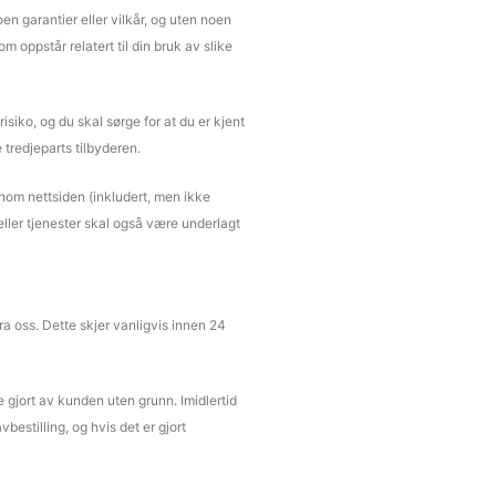
oen garantier eller vilkår, og uten noen
om oppstår relatert til din bruk av slike
isiko, og du skal sørge for at du er kjent
tredjeparts tilbyderen.
nnom nettsiden (inkludert, men ikke
eller tjenester skal også være underlagt
fra oss. Dette skjer vanligvis innen 24
 gjort av kunden uten grunn. Imidlertid
estilling, og hvis det er gjort