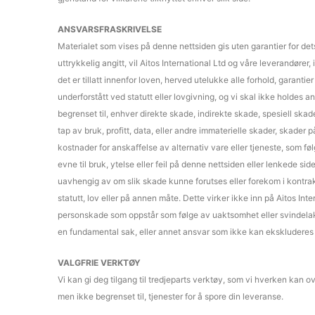
ANSVARSFRASKRIVELSE
Materialet som vises på denne nettsiden gis uten garantier for de
uttrykkelig angitt, vil Aitos International Ltd og våre leverandøre
det er tillatt innenfor loven, herved utelukke alle forhold, garantier
underforstått ved statutt eller lovgivning, og vi skal ikke holdes a
begrenset til, enhver direkte skade, indirekte skade, spesiell skade
tap av bruk, profitt, data, eller andre immaterielle skader, skader 
kostnader for anskaffelse av alternativ vare eller tjeneste, som føl
evne til bruk, ytelse eller feil på denne nettsiden eller lenkede sid
uavhengig av om slik skade kunne forutses eller forekom i kontrakt,
statutt, lov eller på annen måte. Dette virker ikke inn på Aitos Inte
personskade som oppstår som følge av uaktsomhet eller svindelaktig
en fundamental sak, eller annet ansvar som ikke kan ekskluderes 
VALGFRIE VERKTØY
Vi kan gi deg tilgang til tredjeparts verktøy, som vi hverken kan o
men ikke begrenset til, tjenester for å spore din leveranse.