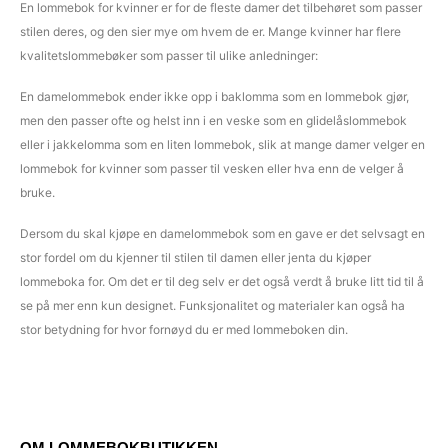
En lommebok for kvinner er for de fleste damer det tilbehøret som passer
stilen deres, og den sier mye om hvem de er. Mange kvinner har flere
kvalitetslommebøker som passer til ulike anledninger:
En damelommebok ender ikke opp i baklomma som en lommebok gjør,
men den passer ofte og helst inn i en veske som en glidelåslommebok
eller i jakkelomma som en liten lommebok, slik at mange damer velger en
lommebok for kvinner som passer til vesken eller hva enn de velger å
bruke.
Dersom du skal kjøpe en damelommebok som en gave er det selvsagt en
stor fordel om du kjenner til stilen til damen eller jenta du kjøper
lommeboka for. Om det er til deg selv er det også verdt å bruke litt tid til å
se på mer enn kun designet. Funksjonalitet og materialer kan også ha
stor betydning for hvor fornøyd du er med lommeboken din.
OM LOMMEBOKBUTIKKEN