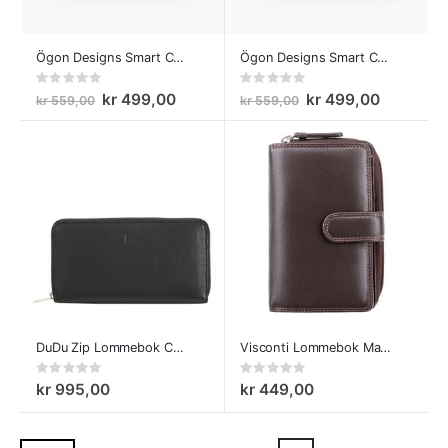
Ögon Designs Smart Card Case Kortholder Aluminium Quilted Button Gold
Ögon Designs Smart Card Case Kortholder Aluminium Quilted Button Rød
Rating:
Rating:
0%
0%
kr 499,00
kr 499,00
kr 559,00
kr 559,00
DuDu Zip Lommebok Colorful Mauritius
Visconti Lommebok Madame Brun
Rating:
Rating:
0%
0%
kr 995,00
kr 449,00
Side