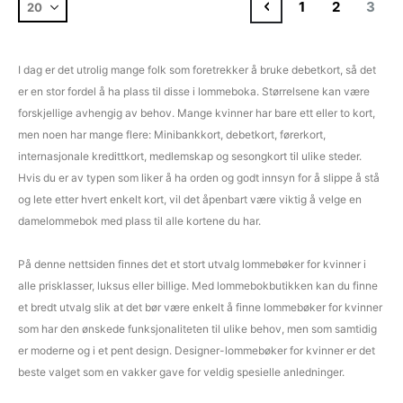
Side
Forrige
Side
Side
You'r
1
2
3
I dag er det utrolig mange folk som foretrekker å bruke debetkort, så det
er en stor fordel å ha plass til disse i lommeboka. Størrelsene kan være
forskjellige avhengig av behov. Mange kvinner har bare ett eller to kort,
men noen har mange flere: Minibankkort, debetkort, førerkort,
internasjonale kredittkort, medlemskap og sesongkort til ulike steder.
Hvis du er av typen som liker å ha orden og godt innsyn for å slippe å stå
og lete etter hvert enkelt kort, vil det åpenbart være viktig å velge en
damelommebok med plass til alle kortene du har.
På denne nettsiden finnes det et stort utvalg lommebøker for kvinner i
alle prisklasser, luksus eller billige. Med lommebokbutikken kan du finne
et bredt utvalg slik at det bør være enkelt å finne lommebøker for kvinner
som har den ønskede funksjonaliteten til ulike behov, men som samtidig
er moderne og i et pent design. Designer-lommebøker for kvinner er det
beste valget som en vakker gave for veldig spesielle anledninger.