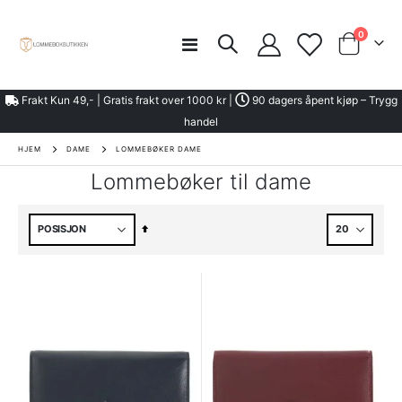
element
0
Toggle
kurven
Nav
Frakt Kun 49,- | Gratis frakt over 1000 kr |
90 dagers åpent kjøp – Trygg
handel
HJEM
DAME
LOMMEBØKER DAME
Lommebøker til dame
Angi
synkende
retning