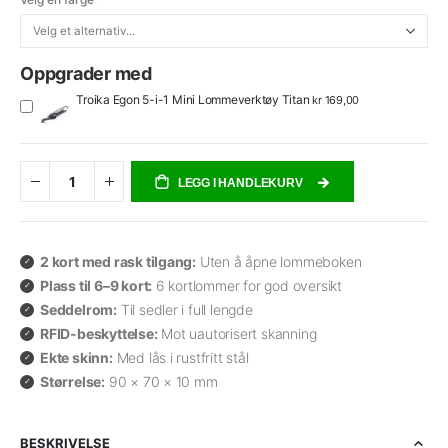
Oppgrader med
Troika Egon 5-i-1 Mini Lommeverktøy Titan
kr 169,00
LEGG I HANDLEKURV
2 kort med rask tilgang:
Uten å åpne lommeboken
Plass til 6–9 kort:
6 kortlommer for god oversikt
Seddelrom:
Til sedler i full lengde
RFID-beskyttelse:
Mot uautorisert skanning
Ekte skinn:
Med lås i rustfritt stål
Størrelse:
90 × 70 × 10 mm
BESKRIVELSE