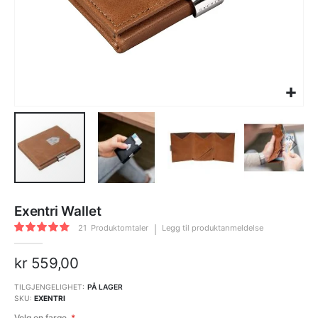
Gå
til
Exentri Wallet
begynnelsen
av
Rating:
bildegalleri
21
Produktomtaler
Legg til produktanmeldelse
87
100
% of
kr 559,00
TILGJENGELIGHET:
PÅ LAGER
SKU
EXENTRI
Velg en farge