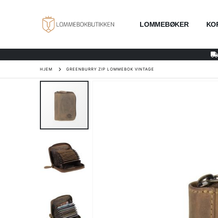
LOMMEBØKER
KO
HJEM
GREENBURRY ZIP LOMMEBOK VINTAGE
Gå
til
slutten
av
bildegalleri