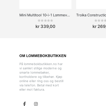
Mini Multitool 10-i-1 Lommeverktøy Troika Arbeitsgerät
Rating:
Rat
0%
0%
kr 339,00
kr 269
OM LOMMEBOKBUTIKKEN
På lommebokbutikken.no har
vi samlet stilige moderne og
smarte lommebøker,
kortholdere og tilbehør. Kjøp
online eller ring oss og bestill
via telefon. Betal med kort
eller mot faktura.