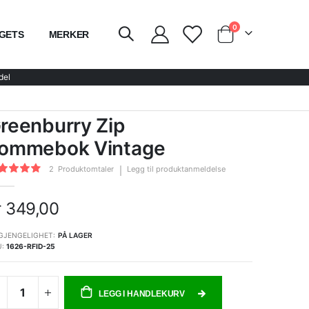
elementer
0
GETS
MERKER
kurven
del
reenburry Zip
ommebok Vintage
ing:
2
Produktomtaler
Legg til produktanmeldelse
100
of
r 349,00
GJENGELIGHET:
PÅ LAGER
U
1626-RFID-25
LEGG I HANDLEKURV