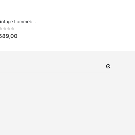
Greenburry Vintage Lommebok Zip-Around
Rating:
 689,00