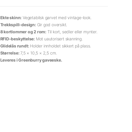
Ekte skinn:
Vegetabilsk garvet med vintage-look.
Trekkspill-design:
Gir god oversikt.
8 kortlommer og 2 rom:
Til kort, sedler eller mynter.
RFID-beskyttelse:
Mot uautorisert skanning.
Glidelås rundt:
Holder innholdet sikkert på plass.
Størrelse:
7,5 × 10,5 × 2,5 cm.
Leveres i Greenburry gaveeske.