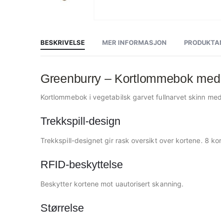
Gå
til
begynnelsen
av
BESKRIVELSE
MER INFORMASJON
PRODUKTA
bildegalleri
Greenburry – Kortlommebok med g
Kortlommebok i vegetabilsk garvet fullnarvet skinn med n
Trekkspill-design
Trekkspill-designet gir rask oversikt over kortene. 8 kor
RFID-beskyttelse
Beskytter kortene mot uautorisert skanning.
Størrelse