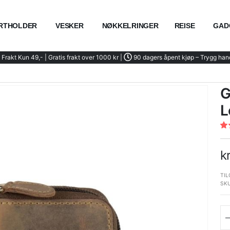
RTHOLDER
VESKER
NØKKELRINGER
REISE
GAD
Frakt Kun 49,- | Gratis frakt over 1000 kr |
90 dagers åpent kjøp – Trygg han
G
L
Rat
90
% 
k
TIL
SK