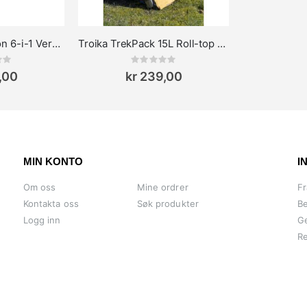
Troika Construction 6-i-1 Verktøypenn – EDC Multitool
Troika TrekPack 15L Roll-top Sammenleggbar ryggsekk
ing:
Rating:
0%
,00
kr 239,00
MIN KONTO
I
Om oss
Mine ordrer
Fr
Kontakta oss
Søk produkter
Be
Logg inn
Ge
Re