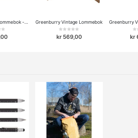
Greenburry Mini Lommebok - Vintage
Greenburry Vintage Lommebok
ing:
Rating:
0%
0%
,00
kr 569,00
kr