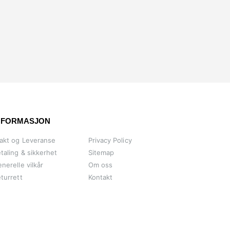
NFORMASJON
akt og Leveranse
Privacy Policy
taling & sikkerhet
Sitemap
nerelle vilkår
Om oss
turrett
Kontakt