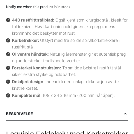
Notify me when this product is in stock
440 rustfritt stålblad:
Også kjent som kirurgisk stål, ideelt for
foldekniver. Høyt karboninnhold gir en skarp egg, mens
krominnholdet beskytter mot rust.
Korketrekker:
Utstyrt med tre solide spiralkorketrekkere i
rustfritt stål.
Oliventre håndtak:
Naturlig åremønster gir et autentisk preg
og understreker tradisjonelle verdier.
Forsterket konstruksjon:
To smidde bolstre i rustfritt stål
sikrer ekstra styrke og holdbarhet.
Detaljert design:
Inneholder en innlagt dekorasjon av det
kristne korset.
Kompakte mål:
109 x 24 x 16 mm (200 mm når åpen).
BESKRIVELSE
Laguiole Foldekniv med Korketrekker