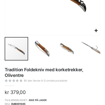
Gå
til
Tradition Foldekniv med korketrekker,
begynnelsen
av
Oliventre
bildegalleri
Bli den første til å omtale produktet
kr 379,00
TILGJENGELIGHET:
IKKE PÅ LAGER
SKU
DUB001045