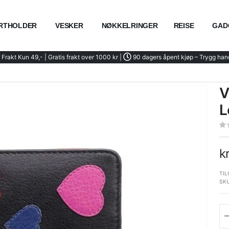
RTHOLDER
VESKER
NØKKELRINGER
REISE
GAD
Frakt Kun 49,- | Gratis frakt over 1000 kr |
90 dagers åpent kjøp – Trygg han
V
L
k
TIL
SK