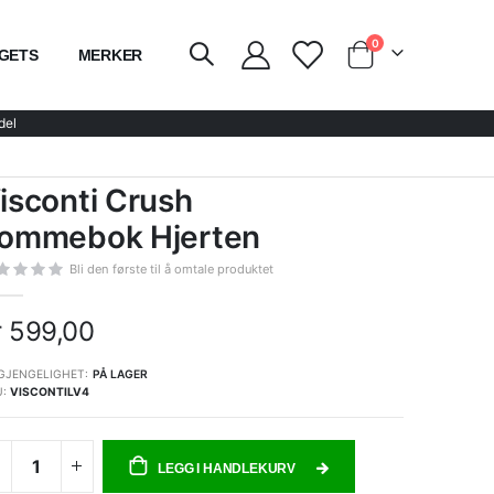
elementer
0
GETS
MERKER
kurven
del
isconti Crush
ommebok Hjerten
Bli den første til å omtale produktet
r 599,00
GJENGELIGHET:
PÅ LAGER
U
VISCONTILV4
LEGG I HANDLEKURV