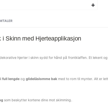
MTALER
i Skinn med Hjerteapplikasjon
rative hjerter i skinn sydd for hånd på frontklaffen. Et lekent og p
 full lengde
og
glidelåslomme bak
med to rom til mynter. Alt er let
ng
som beskytter kortene dine mot skimming.