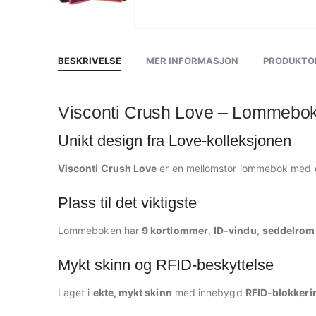
Gå
til
begynnelsen
av
BESKRIVELSE
MER INFORMASJON
PRODUKTO
bildegalleri
Visconti Crush Love – Lommebok 
Unikt design fra Love-kolleksjonen
Visconti Crush Love
er en mellomstor lommebok med deko
Plass til det viktigste
Lommeboken har
9 kortlommer
,
ID-vindu
,
seddelrom i
Mykt skinn og RFID-beskyttelse
Laget i
ekte, mykt skinn
med innebygd
RFID-blokkeri