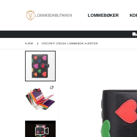
LOMMEBØKER
KO
HJEM
VISCONTI CRUSH LOMMEBOK HJERTEN
Gå
til
slutten
av
bildegalleri