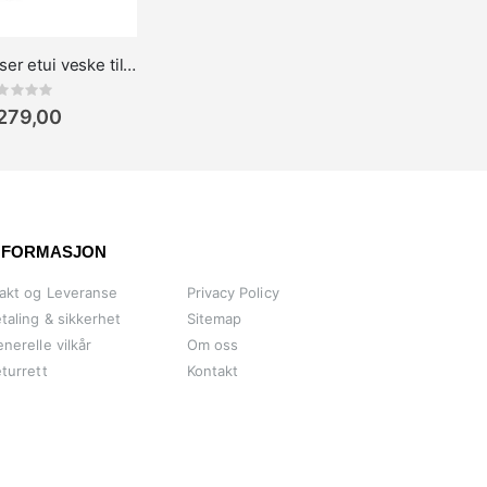
Troika Organiser etui veske til kabler, adaptere og ladere, sminke, grå
Rating:
 279,00
NFORMASJON
akt og Leveranse
Privacy Policy
taling & sikkerhet
Sitemap
nerelle vilkår
Om oss
turrett
Kontakt