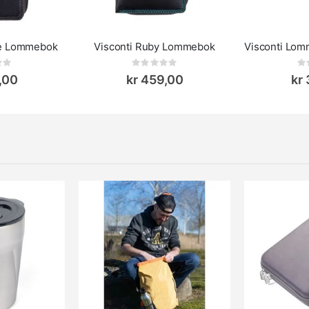
me Lommebok
Visconti Ruby Lommebok
ing:
Rating:
0%
0%
,00
kr 459,00
kr