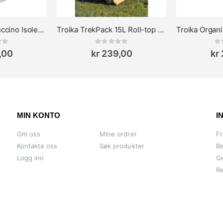
Termokopp Cup-uccino Isolert - Miljøvennlig og Stilig
Troika TrekPack 15L Roll-top Sammenleggbar ryggsekk
ing:
Rating:
0%
0%
,00
kr 239,00
kr
MIN KONTO
I
Om oss
Mine ordrer
Fr
Kontakta oss
Søk produkter
Be
Logg inn
Ge
Re