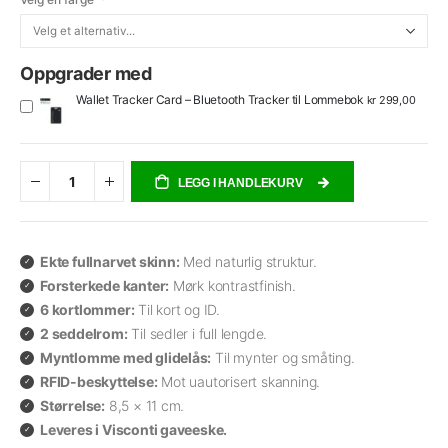
Oppgrader med
Wallet Tracker Card – Bluetooth Tracker til Lommebok
kr 299,00
LEGG I HANDLEKURV
Ekte fullnarvet skinn:
Med naturlig struktur.
Forsterkede kanter:
Mørk kontrastfinish.
6 kortlommer:
Til kort og ID.
2 seddelrom:
Til sedler i full lengde.
Myntlomme med glidelås:
Til mynter og småting.
RFID-beskyttelse:
Mot uautorisert skanning.
Størrelse:
8,5 × 11 cm.
Leveres i Visconti gaveeske.