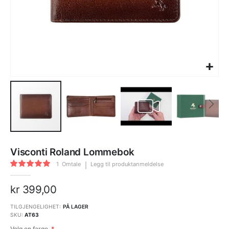
Gå
til
Visconti Roland Lommebok
begynnelsen
av
Rating:
bildegalleri
1
Omtale
Legg til produktanmeldelse
100
100
% of
kr 399,00
TILGJENGELIGHET:
PÅ LAGER
SKU
AT63
Velg en farge