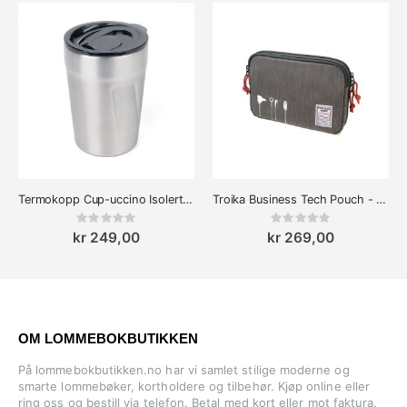
Termokopp Cup-uccino Isolert - Miljøvennlig og Stilig
Troika Business Tech Pouch - Kabelveske
Rating:
Rating:
0%
0%
kr 249,00
kr 269,00
OM LOMMEBOKBUTIKKEN
På lommebokbutikken.no har vi samlet stilige moderne og
smarte lommebøker, kortholdere og tilbehør. Kjøp online eller
ring oss og bestill via telefon. Betal med kort eller mot faktura.