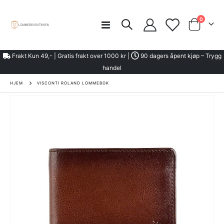
element
0
Toggle
kurven
Nav
Frakt Kun 49,- | Gratis frakt over 1000 kr |
90 dagers åpent kjøp – Trygg
handel
HJEM
VISCONTI ROLAND LOMMEBOK
Gå
til
slutten
av
bildegalleri