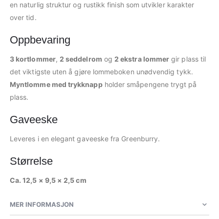
en naturlig struktur og rustikk finish som utvikler karakter
over tid.
Oppbevaring
3 kortlommer
,
2 seddelrom
og
2 ekstra lommer
gir plass til
det viktigste uten å gjøre lommeboken unødvendig tykk.
Myntlomme med trykknapp
holder småpengene trygt på
plass.
Gaveeske
Leveres i en elegant gaveeske fra Greenburry.
Størrelse
Ca. 12,5 × 9,5 × 2,5 cm
MER INFORMASJON