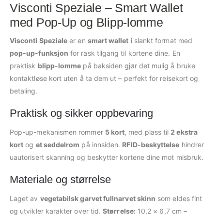
Visconti Speziale – Smart Wallet
med Pop-Up og Blipp-lomme
Visconti Speziale
er en
smart wallet
i slankt format med
pop-up-funksjon
for rask tilgang til kortene dine. En
praktisk
blipp-lomme
på baksiden gjør det mulig å bruke
kontaktløse kort uten å ta dem ut – perfekt for reisekort og
betaling.
Praktisk og sikker oppbevaring
Pop-up-mekanismen rommer
5 kort
, med plass til
2 ekstra
kort
og
et seddelrom
på innsiden.
RFID-beskyttelse
hindrer
uautorisert skanning og beskytter kortene dine mot misbruk.
Materiale og størrelse
Laget av
vegetabilsk garvet fullnarvet skinn
som eldes fint
og utvikler karakter over tid.
Størrelse:
10,2 × 6,7 cm –