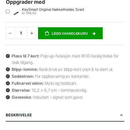
Oppgrader med
KeySmart Original Nøkkelholder, Svart
kr 199,00
LEGG I HANDLEKURV
Plass til 7 kort:
Pop-up-funksjon med RFID-beskyttelse for
rask tilgang.
Blipp-lomme:
Rask bruk av blipp-kort uten å ta dem ut.
Seddelrom:
For oppbevaring av kontanter.
Fullnarvet skinn:
Mykt og holdbart.
Størrelse:
10,2 × 6,7 cm – lommevennlig.
Gaveeske:
Inkludert – egnet som gave.
BESKRIVELSE