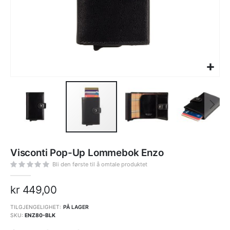
Gå
til
Visconti Pop-Up Lommebok Enzo
begynnelsen
av
bildegalleri
Bli den første til å omtale produktet
kr 449,00
TILGJENGELIGHET:
PÅ LAGER
SKU
ENZ80-BLK