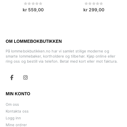
Rating:
Rating:
0%
0%
kr 559,00
kr 299,00
OM LOMMEBOKBUTIKKEN
På lommebokbutikken.no har vi samlet stilige moderne og
smarte lommebøker, kortholdere og tilbehør. Kjøp online eller
ring oss og bestill via telefon. Betal med kort eller mot faktura.
MIN KONTO
Om oss
Kontakta oss
Logg inn
Mine ordrer