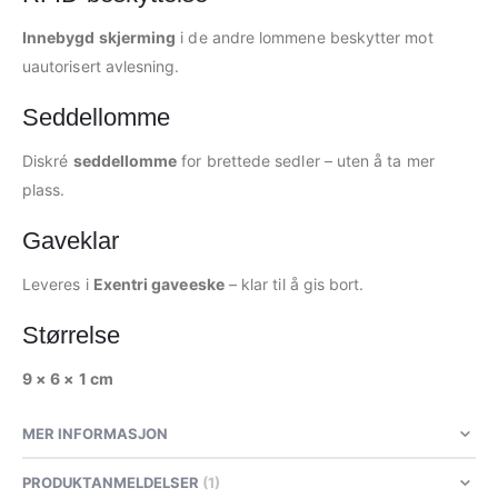
Innebygd skjerming
i de andre lommene beskytter mot
uautorisert avlesning.
Seddellomme
Diskré
seddellomme
for brettede sedler – uten å ta mer
plass.
Gaveklar
Leveres i
Exentri gaveeske
– klar til å gis bort.
Størrelse
9 × 6 × 1 cm
MER INFORMASJON
PRODUKTANMELDELSER
1